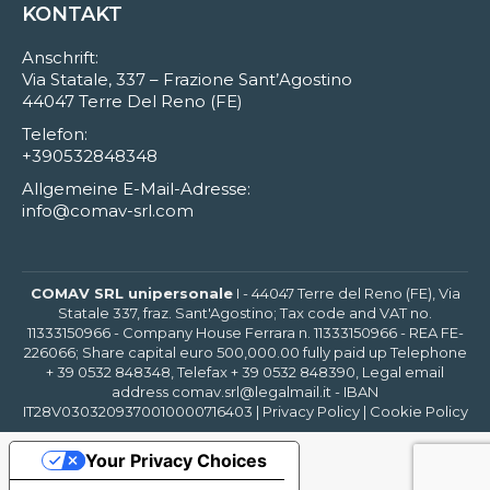
KONTAKT
Anschrift:
Via Statale, 337 – Frazione Sant’Agostino
44047 Terre Del Reno (FE)
Telefon:
+390532848348
Allgemeine E-Mail-Adresse:
info@comav-srl.com
COMAV SRL unipersonale
I - 44047 Terre del Reno (FE), Via
Statale 337, fraz. Sant'Agostino; Tax code and VAT no.
11333150966 - Company House Ferrara n. 11333150966 - REA FE-
226066; Share capital euro 500,000.00 fully paid up Telephone
+ 39 0532 848348, Telefax + 39 0532 848390, Legal email
address comav.srl@legalmail.it - IBAN
IT28V0303209370010000716403 |
Privacy Policy
|
Cookie Policy
Your Privacy Choices