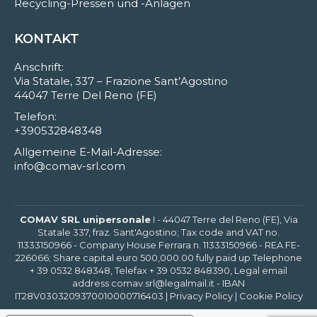
Recycling-Pressen und -Anlagen
KONTAKT
Anschrift:
Via Statale, 337 – Frazione Sant’Agostino
44047 Terre Del Reno (FE)
Telefon:
+390532848348
Allgemeine E-Mail-Adresse:
info@comav-srl.com
COMAV SRL unipersonale
I - 44047 Terre del Reno (FE), Via
Statale 337, fraz. Sant'Agostino; Tax code and VAT no.
11333150966 - Company House Ferrara n. 11333150966 - REA FE-
226066; Share capital euro 500,000.00 fully paid up Telephone
+ 39 0532 848348, Telefax + 39 0532 848390, Legal email
address comav.srl@legalmail.it - IBAN
IT28V0303209370010000716403 |
Privacy Policy
|
Cookie Policy