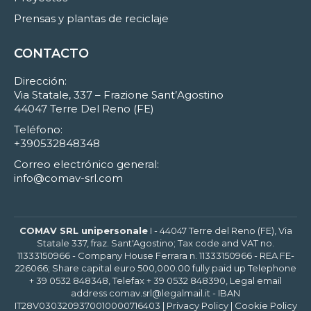
Prensas y plantas de reciclaje
CONTACTO
Dirección:
Via Statale, 337 – Frazione Sant’Agostino
44047 Terre Del Reno (FE)
Teléfono:
+390532848348
Correo electrónico general:
info@comav-srl.com
COMAV SRL unipersonale
I - 44047 Terre del Reno (FE), Via
Statale 337, fraz. Sant'Agostino; Tax code and VAT no.
11333150966 - Company House Ferrara n. 11333150966 - REA FE-
226066; Share capital euro 500,000.00 fully paid up Telephone
+ 39 0532 848348, Telefax + 39 0532 848390, Legal email
address comav.srl@legalmail.it - IBAN
IT28V0303209370010000716403 |
Privacy Policy
|
Cookie Policy