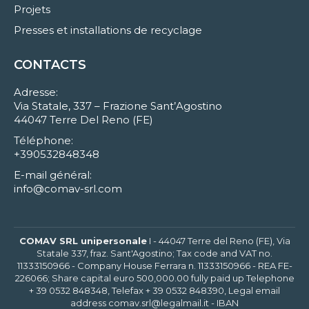
Projets
Presses et installations de recyclage
CONTACTS
Adresse:
Via Statale, 337 – Frazione Sant’Agostino
44047 Terre Del Reno (FE)
Téléphone:
+390532848348
E-mail général:
info@comav-srl.com
COMAV SRL unipersonale
I - 44047 Terre del Reno (FE), Via
Statale 337, fraz. Sant'Agostino; Tax code and VAT no.
11333150966 - Company House Ferrara n. 11333150966 - REA FE-
226066; Share capital euro 500,000.00 fully paid up Telephone
+ 39 0532 848348, Telefax + 39 0532 848390, Legal email
address comav.srl@legalmail.it - IBAN