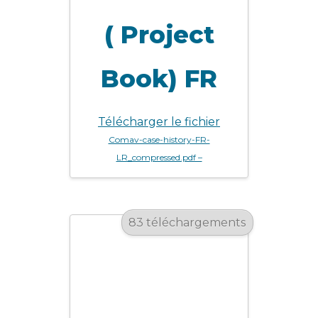
( Project
Book) FR
Télécharger le fichier
Comav-case-history-FR-
LR_compressed.pdf –
83 téléchargements