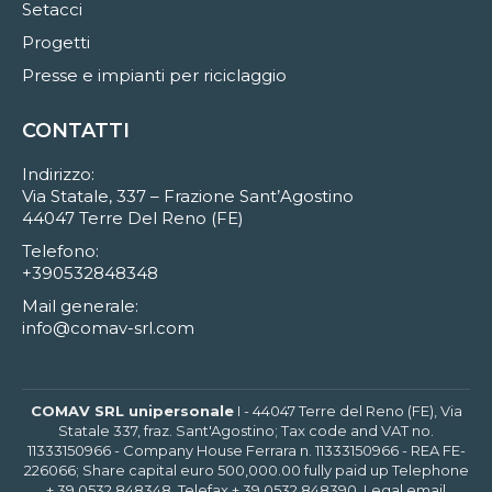
Setacci
Progetti
Presse e impianti per riciclaggio
CONTATTI
Indirizzo:
Via Statale, 337 – Frazione Sant’Agostino
44047 Terre Del Reno (FE)
Telefono:
+390532848348
Mail generale:
info@comav-srl.com
COMAV SRL unipersonale
I - 44047 Terre del Reno (FE), Via
Statale 337, fraz. Sant'Agostino; Tax code and VAT no.
11333150966 - Company House Ferrara n. 11333150966 - REA FE-
226066; Share capital euro 500,000.00 fully paid up Telephone
+ 39 0532 848348, Telefax + 39 0532 848390, Legal email