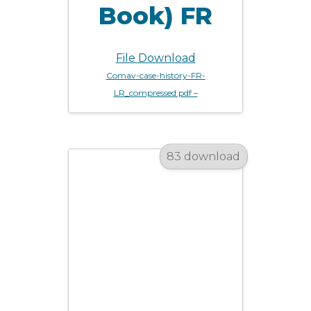
Book) FR
File Download
Comav-case-history-FR-
LR_compressed.pdf –
83 download