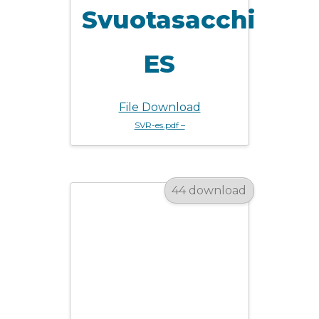
Svuotasacchi
ES
File Download
SVR-es.pdf –
44 download