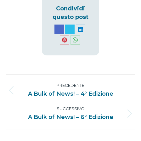
Condividi
questo post
Condividi
Condividi
Condividi
su
su
su
Condividi
Condividi
Facebook
X
LinkedIn
su
su
Pinterest
WhatsApp
Naviga
PRECEDENTE
tra
A Bulk of News! – 4° Edizione
Post
precedente:
i
SUCCESSIVO
A Bulk of News! – 6° Edizione
Prossimo
post
post: