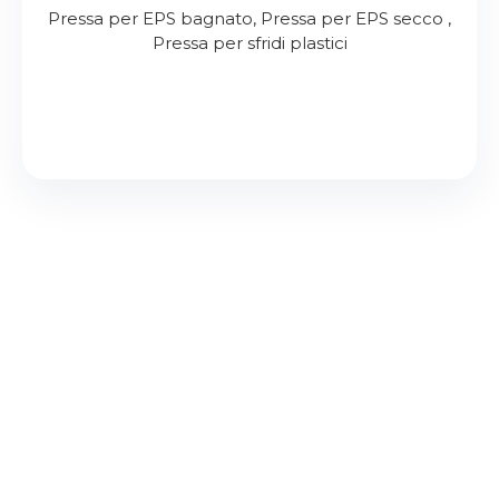
Pressa per EPS bagnato, Pressa per EPS secco ,
Pressa per sfridi plastici
SEI INTERESSATO AI NOSTRI
PRODOTTI?
Chiama
Scrivi Email