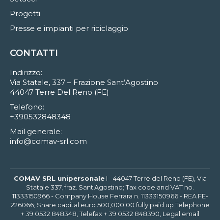
Progetti
Presse e impianti per riciclaggio
CONTATTI
Indirizzo:
Via Statale, 337 – Frazione Sant’Agostino
44047 Terre Del Reno (FE)
Telefono:
+390532848348
Mail generale:
info@comav-srl.com
COMAV SRL unipersonale
I - 44047 Terre del Reno (FE), Via
Statale 337, fraz. Sant'Agostino; Tax code and VAT no.
11333150966 - Company House Ferrara n. 11333150966 - REA FE-
226066; Share capital euro 500,000.00 fully paid up Telephone
+ 39 0532 848348, Telefax + 39 0532 848390, Legal email