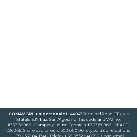
APPLICAZIONI GRAVOSE
VERSIONE AD ALTA TEMPERATURA E
APPLICAZIONI GRAVOSE Per applicazioni ad
alte temperature, COMAV propone una
versione a cuscinetti distanziati, indonea
eventualmente anche per altri applicativi, o
speciali tolleranze in riferimento alla
temperatura e tipo di prodotto da trattare.
Tutti i nostri modelli sono fornibili in una
versione speciale totalmente realizzata in
Creusabro idonea per materiali…
COMAV SRL unipersonale
I - 44047 Terre del Reno (FE), Via
Statale 337, fraz. Sant'Agostino; Tax code and VAT no.
11333150966 - Company House Ferrara n. 11333150966 - REA FE-
226066; Share capital euro 500,000.00 fully paid up Telephone
+ 39 0532 848348, Telefax + 39 0532 848390, Legal email