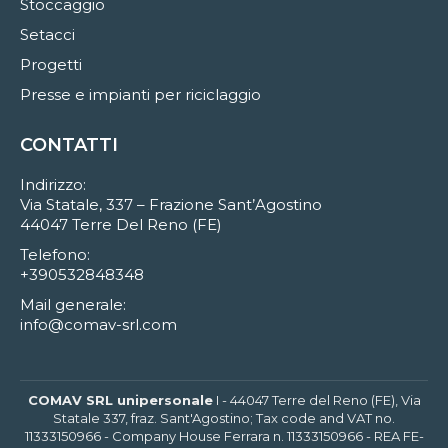
Stoccaggio
Setacci
Progetti
Presse e impianti per riciclaggio
CONTATTI
Indirizzo:
Via Statale, 337 – Frazione Sant’Agostino
44047 Terre Del Reno (FE)
Telefono:
+390532848348
Mail generale:
info@comav-srl.com
COMAV SRL unipersonale
I - 44047 Terre del Reno (FE), Via
Statale 337, fraz. Sant'Agostino; Tax code and VAT no.
11333150966 - Company House Ferrara n. 11333150966 - REA FE-